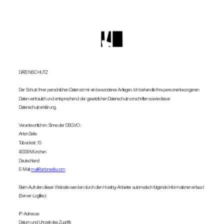
DATENSCHUTZ
Der Schutz Ihrer persönlichen Daten ist mir ein besonderes Anliegen. Ich behandle Ihre personenbezogenen 
Daten vertraulich und entsprechend der gesetzlichen Datenschutzvorschriften sowie dieser 
Datenschutzerklärung.
Verantwortlich im Sinne der DSGVO:
Arton Sefa
Tulbeckstr. 15
80339 München
Deutschland
E-Mail: 
mail@artonsefa.com
Beim Aufrufen dieser Website werden durch den Hosting-Anbieter automatisch folgende Informationen erfasst 
(Server-Logfiles):
IP-Adresse
Datum und Uhrzeit des Zugriffs